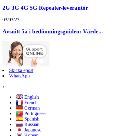
2G 3G 4G 5G Repeater-leverantör
03/03/23
Avsnitt 5a i bedömningsguiden: Värde...
Skicka epost
WhatsApp
x
English
French
German
Portuguese
Spanish
Russian
Japanese
Korean