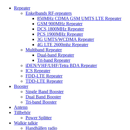
Repeater
Enkelbands RF-repeaters
850MHz CDMA GSM UMTS LTE Repeater
GSM 900MHz Repeater
DCS 1800MHz Repeater
PCS 1900MHz Repeater
3G UMTS/WCDMA Repeater
4G LTE 2600mhz Repeater
Multiband Repeater
Dual-band Repeater
Tri-band Repeater
iDEN/VHF/UHF/Tetra BDA Repeater
ICS Repeater
FDD-LTE Repeater
TDD-LTE Repeater
Booster
Single Band Booster
Dual Band Booster
Tri-band Booster
Antenn
Tillbehör
Power Splitter
Walkie talkie
Handhållen radio