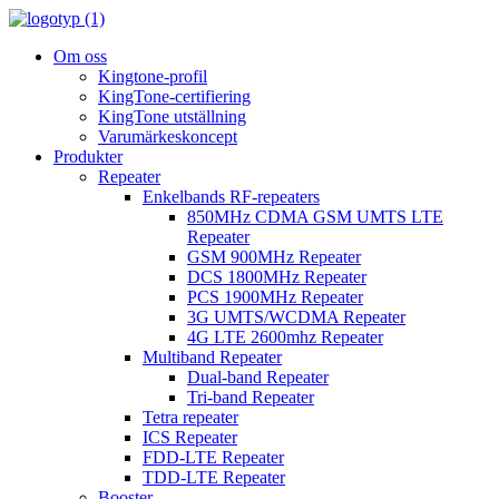
Om oss
Kingtone-profil
KingTone-certifiering
KingTone utställning
Varumärkeskoncept
Produkter
Repeater
Enkelbands RF-repeaters
850MHz CDMA GSM UMTS LTE
Repeater
GSM 900MHz Repeater
DCS 1800MHz Repeater
PCS 1900MHz Repeater
3G UMTS/WCDMA Repeater
4G LTE 2600mhz Repeater
Multiband Repeater
Dual-band Repeater
Tri-band Repeater
Tetra repeater
ICS Repeater
FDD-LTE Repeater
TDD-LTE Repeater
Booster