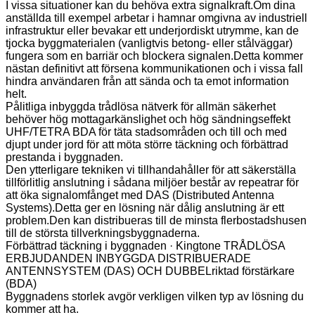
I vissa situationer kan du behöva extra signalkraft.Om dina
anställda till exempel arbetar i hamnar omgivna av industriell
infrastruktur eller bevakar ett underjordiskt utrymme, kan de
tjocka byggmaterialen (vanligtvis betong- eller stålväggar)
fungera som en barriär och blockera signalen.Detta kommer
nästan definitivt att försena kommunikationen och i vissa fall
hindra användaren från att sända och ta emot information
helt.
Pålitliga inbyggda trådlösa nätverk för allmän säkerhet
behöver hög mottagarkänslighet och hög sändningseffekt
UHF/TETRA BDA för täta stadsområden och till och med
djupt under jord för att möta större täckning och förbättrad
prestanda i byggnaden.
Den ytterligare tekniken vi tillhandahåller för att säkerställa
tillförlitlig anslutning i sådana miljöer består av repeatrar för
att öka signalomfånget med DAS (Distributed Antenna
Systems).Detta ger en lösning när dålig anslutning är ett
problem.Den kan distribueras till de minsta flerbostadshusen
till de största tillverkningsbyggnaderna.
Förbättrad täckning i byggnaden · Kingtone TRÅDLÖSA
ERBJUDANDEN INBYGGDA DISTRIBUERADE
ANTENNSYSTEM (DAS) OCH DUBBELriktad förstärkare
(BDA)
Byggnadens storlek avgör verkligen vilken typ av lösning du
kommer att ha.