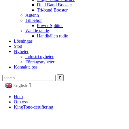
Dual Band Booster
Tri-band Booster
Antenn
Tillbehör
Power Splitter
Walkie talkie
Handhållen radio
Lösningar
Stöd
Nyheter
industri nyheter
Företagsnyheter
Kontakta oss
English
Hem
Om oss
KingTone-certifiering