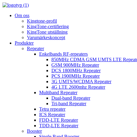
Om oss
Kingtone-profil
KingTone-certifiering
KingTone utställning
Varumärkeskoncept
Produkter
Repeater
Enkelbands RF-repeaters
850MHz CDMA GSM UMTS LTE Repeat
GSM 900MHz Repeater
DCS 1800MHz Repeater
PCS 1900MHz Repeater
3G UMTS/WCDMA Repeater
4G LTE 2600mhz Repeater
Multiband Repeater
Dual-band Repeater
Tri-band Repeater
Tetra repeater
ICS Repeater
FDD-LTE Repeater
TDD-LTE Repeater
Booster
Single Band Booster